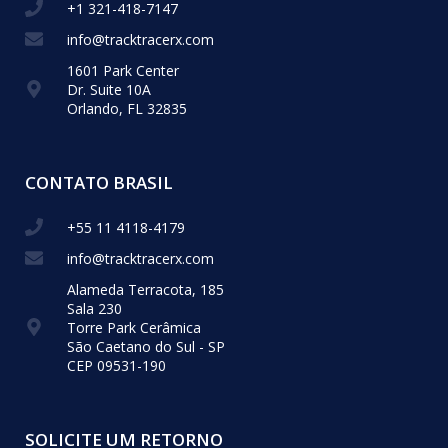
+1 321-418-​7147
info@tracktracerx.com
1601 Park Center
Dr. Suite 10A
Orlando, FL 32835
CONTATO BRASIL
+55 11 4118-4179
info@tracktracerx.com
Alameda Terracota, 185
Sala 230
Torre Park Cerâmica
São Caetano do Sul - SP
CEP 09531-190
SOLICITE UM RETORNO