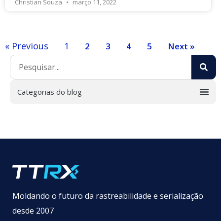
Christian Souza
março 11, 2022
« Previous
1
2
3
4
5
Next »
Moldando o futuro da rastreabilidade e serialização
desde 2007