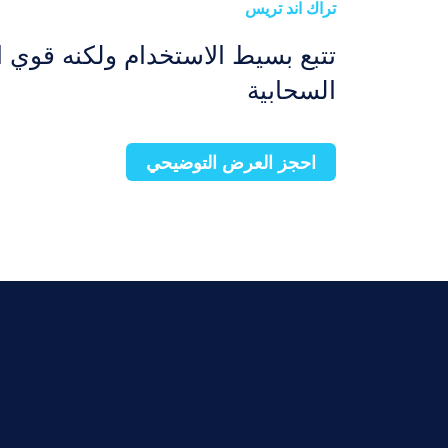
تراك اند تريس
تتبع بسيط الاستخدام ولكنه قوي ال
السحابية
احجز العرض التوضيحي