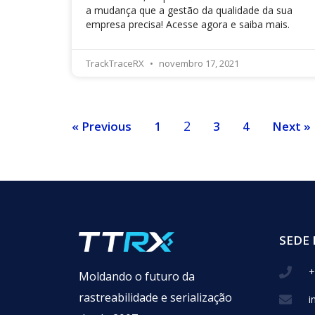
a mudança que a gestão da qualidade da sua
empresa precisa! Acesse agora e saiba mais.
TrackTraceRX
novembro 17, 2021
2
« Previous
1
3
4
Next »
SEDE 
+
Moldando o futuro da
rastreabilidade e serialização
i