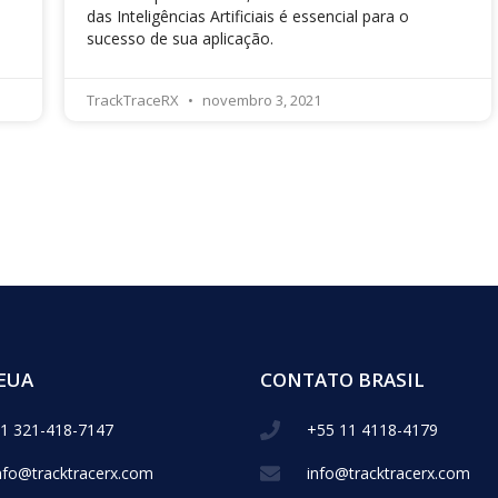
das Inteligências Artificiais é essencial para o
sucesso de sua aplicação.
TrackTraceRX
novembro 3, 2021
EUA
CONTATO BRASIL
1 321-418-​7147
+55 11 4118-4179
nfo@tracktracerx.com
info@tracktracerx.com