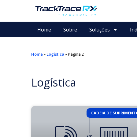
Home
Sobre
Soluções
Ind
Home
»
Logística
»
Página 2
Logística
CADEIA DE SUPRIMENT