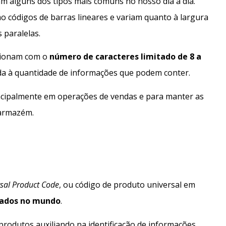
m alguns dos tipos mais comuns no nosso dia a dia.
 códigos de barras lineares e variam quanto à largura
 paralelas.
cionam com o
número de caracteres limitado de 8 a
gada à quantidade de informações que podem conter.
incipalmente em operações de vendas e para manter as
 armazém.
sal Product Code
, ou código de produto universal em
zados no mundo
.
rodutos auxiliando na identificação de informações