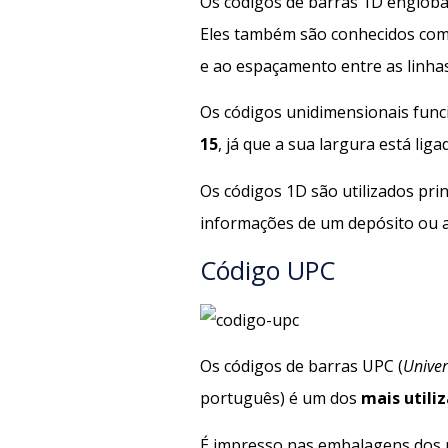
Os códigos de barras 1D engloba
Eles também são conhecidos como
e ao espaçamento entre as linhas
Os códigos unidimensionais fun
15
, já que a sua largura está li
Os códigos 1D são utilizados pr
informações de um depósito ou
Código UPC
Os códigos de barras UPC (
Univer
português) é um dos
mais utili
É impresso nas embalagens dos p