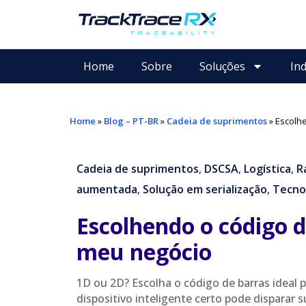
Home
Sobre
Soluções
Ind
Home
»
Blog – PT-BR
»
Cadeia de suprimentos
»
Escolhe
Cadeia de suprimentos
,
DSCSA
,
Logística
,
R
aumentada
,
Solução em serialização
,
Tecno
Escolhendo o código d
meu negócio
1D ou 2D? Escolha o código de barras ideal
dispositivo inteligente certo pode disparar 