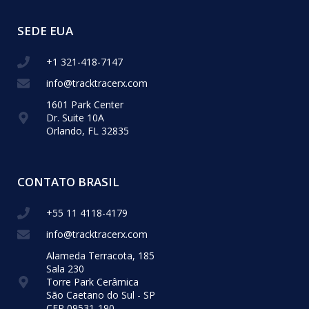
SEDE EUA
+1 321-418-​7147
info@tracktracerx.com
1601 Park Center
Dr. Suite 10A
Orlando, FL 32835
CONTATO BRASIL
+55 11 4118-4179
info@tracktracerx.com
Alameda Terracota, 185
Sala 230
Torre Park Cerâmica
São Caetano do Sul - SP
CEP 09531-190